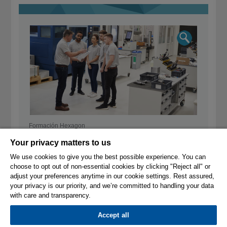
Formación Hexagon
Your privacy matters to us
We use cookies to give you the best possible experience. You can
choose to opt out of non-essential cookies by clicking "Reject all" or
adjust your preferences anytime in our cookie settings. Rest assured,
your privacy is our priority, and we’re committed to handling your data
with care and transparency.
© 2026 Hexagon AB and/or its subsidiaries.
Accept all
Company Information
Privacy Policy
Cookie Settings