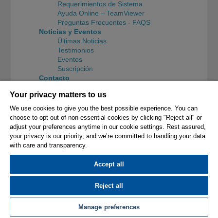
Requerimientos de Sistema
Ayuda Online – TeamViewer
Preguntas Frecuentes - FAQS
Noticias y Eventos
Últimas Noticias
Testimonios
Eventos
Suscripción
Contacto
Contacto WORKXPLORE
Your privacy matters to us
Contacto Soporte
Distribuidores
We use cookies to give you the best possible experience. You can
Solicitud de Información
choose to opt out of non-essential cookies by clicking "Reject all" or
Empleo
adjust your preferences anytime in our cookie settings. Rest assured,
Oficinas Hexagon
your privacy is our priority, and we’re committed to handling your data
with care and transparency.
© 2026 Hexagon AB and/or its subsidiaries.
Accept all
Company Information
Privacy Policy
Cookie Settings
Reject all
Follow us
Manage preferences